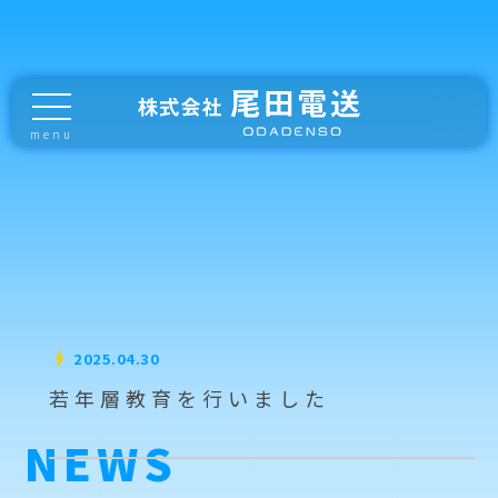
menu
bolt
2025.04.30
若年層教育を行いました
NEWS